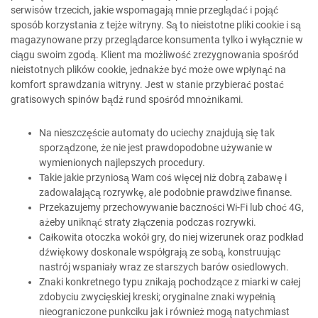
serwisów trzecich, jakie wspomagają mnie przeglądać i pojąć
sposób korzystania z tejże witryny. Są to nieistotne pliki cookie i są
magazynowane przy przeglądarce konsumenta tylko i wyłącznie w
ciągu swoim zgodą.
Klient ma możliwość zrezygnowania spośród
nieistotnych plików cookie, jednakże być może owe wpłynąć na
komfort sprawdzania witryny. Jest w stanie przybierać postać
gratisowych spinów bądź rund spośród mnożnikami.
Na nieszczęście automaty do uciechy znajdują się tak
sporządzone, że nie jest prawdopodobne używanie w
wymienionych najlepszych procedury.
Takie jakie przyniosą Wam coś więcej niż dobrą zabawę i
zadowalającą rozrywkę, ale podobnie prawdziwe finanse.
Przekazujemy przechowywanie baczności Wi-Fi lub choć 4G,
ażeby uniknąć straty złączenia podczas rozrywki.
Całkowita otoczka wokół gry, do niej wizerunek oraz podkład
dźwiękowy doskonale współgrają ze sobą, konstruując
nastrój wspaniały wraz ze starszych barów osiedlowych.
Znaki konkretnego typu znikają pochodzące z miarki w całej
zdobyciu zwycięskiej kreski; oryginalne znaki wypełnią
nieograniczone punkciku jak i również mogą natychmiast