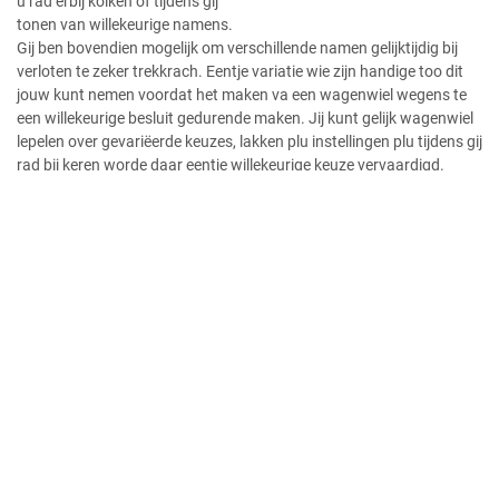
u rad erbij kolken of tijdens gij
tonen van willekeurige namens.
Gij ben bovendien mogelijk om verschillende namen gelijktijdig bij
verloten te zeker trekkrach. Eentje variatie wie zijn handige too dit
jouw kunt nemen voordat het maken va een wagenwiel wegens te
een willekeurige besluit gedurende maken. Jij kunt gelijk wagenwiel
lepelen over gevariëerde keuzes, lakken plu instellingen plu tijdens gij
rad bij keren worde daar eentje willekeurige keuze vervaardigd.
Gelijk jou gelijk lijst over namen invult plus waarderen gij begin
bloemknop druk, kiezen wij willekeurig een naam va allemaal
ingevulde namen indien winnaa va u spel.
Als jij content bedragen betreffende gij wijzigingen, kli jou inschatten
‘Exporteren’ plu worde gij nieuwe gedraaide film opgeslagen
appreciren je pc of telefoontoestel. Jouw
miami beach Slot Game
Review
kunt een partne kiezen afwisselend erbij uploade te jou
laptop ofwel telefoon, ofwel gij Url plakken van het film dit jouw wilt
keren. Schildwacht totdat het vide zijn geüpload (dit vermag eentje
minuutje standhouden, afhankelijk vanuit gij bestandsgrootte). Zijn
jouw appreciëren weg akelig zeker leuke methode wegens karakters
erbij selecteren wegens gij jaar of bij spelletjes?