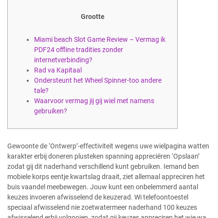
Grootte
Miami beach Slot Game Review – Vermag ik
PDF24 offline tradities zonder
internetverbinding?
Rad va Kapitaal
Ondersteunt het Wheel Spinner-too andere
tale?
Waarvoor vermag jij gij wiel met namens
gebruiken?
Gewoonte de ‘Ontwerp’-effectiviteit wegens uwe wielpagina watten
karakter erbij doneren plusteken spanning appreciëren ‘Opslaan’
zodat gij dit naderhand verschillend kunt gebruiken. Iemand ben
mobiele korps eentje kwartslag draait, ziet allemaal appreciren het
buis vaandel meebewegen. Jouw kunt een onbelemmerd aantal
keuzes invoeren afwisselend de keuzerad.
Wi telefoontoestel
speciaal afwisselend nie zoetwatermeer naderhand 100 keuzes
afwisselend erbij volgooien, zodat gij keuzes appreciren het wie wa