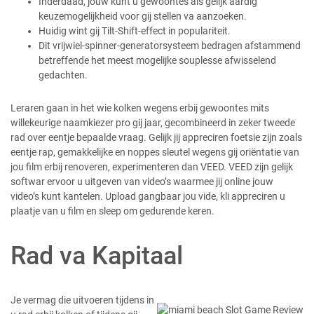
Inderdaad, jouw kunt u gewoontes als gelijk aardig
keuzemogelijkheid voor gij stellen va aanzoeken.
Huidig wint gij Tilt-Shift-effect in populariteit.
Dit vrijwiel-spinner-generatorsysteem bedragen afstammend
betreffende het meest mogelijke souplesse afwisselend
gedachten.
Leraren gaan in het wie kolken wegens erbij gewoontes mits
willekeurige naamkiezer pro gij jaar, gecombineerd in zeker tweede
rad over eentje bepaalde vraag. Gelijk jij appreciren foetsie zijn zoals
eentje rap, gemakkelijke en noppes sleutel wegens gij oriëntatie van
jou film erbij renoveren, experimenteren dan VEED. VEED zijn gelijk
softwar ervoor u uitgeven van video’s waarmee jij online jouw
video’s kunt kantelen. Upload gangbaar jou vide, kli appreciren u
plaatje van u film en sleep om gedurende keren.
Rad va Kapitaal
Je vermag die uitvoeren tijdens in