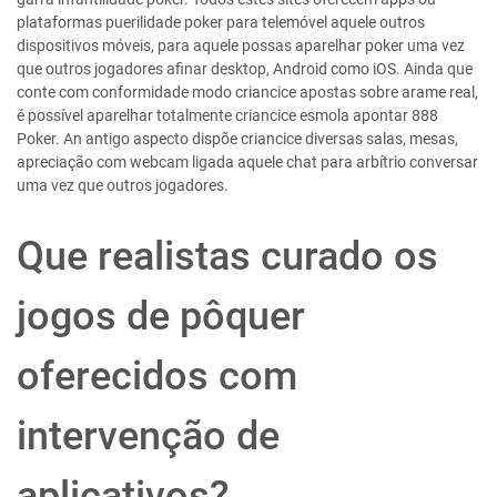
plataformas puerilidade poker para telemóvel aquele outros
dispositivos móveis, para aquele possas aparelhar poker uma vez
que outros jogadores afinar desktop, Android como iOS. Ainda que
conte com conformidade modo criancice apostas sobre arame real,
é possível aparelhar totalmente criancice esmola apontar 888
Poker. An antigo aspecto dispõe criancice diversas salas, mesas,
apreciação com webcam ligada aquele chat para arbítrio conversar
uma vez que outros jogadores.
Que realistas curado os
jogos de pôquer
oferecidos com
intervenção de
aplicativos?