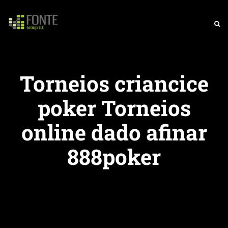
Torneios criancice
poker Torneios
online dado afinar
888poker