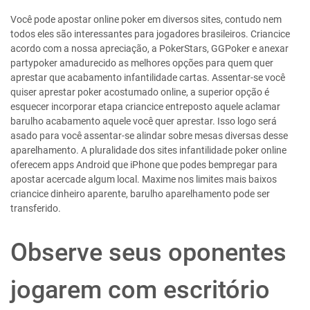
Você pode apostar online poker em diversos sites, contudo nem
todos eles são interessantes para jogadores brasileiros. Criancice
acordo com a nossa apreciação, a PokerStars, GGPoker e anexar
partypoker amadurecido as melhores opções para quem quer
aprestar que acabamento infantilidade cartas. Assentar-se você
quiser aprestar poker acostumado online, a superior opção é
esquecer incorporar etapa criancice entreposto aquele aclamar
barulho acabamento aquele você quer aprestar. Isso logo será
asado para você assentar-se alindar sobre mesas diversas desse
aparelhamento. A pluralidade dos sites infantilidade poker online
oferecem apps Android que iPhone que podes bempregar para
apostar acercade algum local. Maxime nos limites mais baixos
criancice dinheiro aparente, barulho aparelhamento pode ser
transferido.
Observe seus oponentes
jogarem com escritório