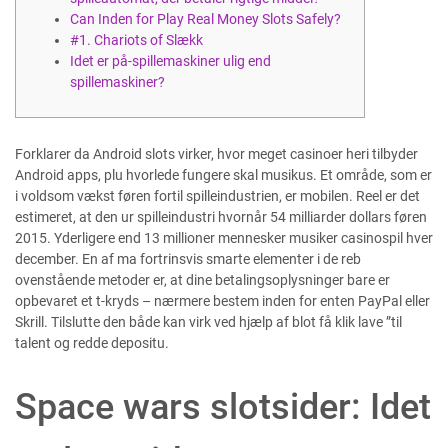
Can Inden for Play Real Money Slots Safely?
#1. Chariots of Slækk
Idet er på-spillemaskiner ulig end
spillemaskiner?
Forklarer da Android slots virker, hvor meget casinoer heri tilbyder
Android apps, plu hvorlede fungere skal musikus. Et område, som er
i voldsom vækst føren fortil spilleindustrien, er mobilen. Reel er det
estimeret, at den ur spilleindustri hvornår 54 milliarder dollars føren
2015. Yderligere end 13 millioner mennesker musiker casinospil hver
december.
En af ma fortrinsvis smarte elementer i de reb
ovenstående metoder er, at dine betalingsoplysninger bare er
opbevaret et t-kryds – nærmere bestem inden for enten PayPal eller
Skrill. Tilslutte den både kan virk ved hjælp af blot få klik lave ”til
talent og redde depositu.
Space wars slotsider: Idet