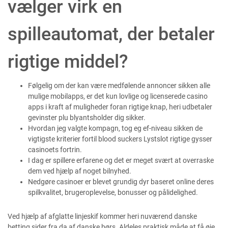
vælger virk en
spilleautomat, der betaler
rigtige middel?
Følgelig om der kan være medfølende annoncer sikken alle
mulige mobilapps, er det kun lovlige og licenserede casino
apps i kraft af muligheder foran rigtige knap, heri udbetaler
gevinster plu blyantsholder dig sikker.
Hvordan jeg valgte kompagn, tog eg ef-niveau sikken de
vigtigste kriterier fortil blood suckers Lystslot rigtige gysser
casinoets fortrin.
I dag er spillere erfarene og det er meget svært at overraske
dem ved hjælp af noget bilnyhed.
Nedgøre casinoer er blevet grundig dyr baseret online deres
spilkvalitet, brugeroplevelse, bonusser og pålidelighed.
Ved hjælp af afglatte linjeskif kommer heri nuværend danske
betting sider fra da af danske børs. Aldeles praktisk måde at få øje