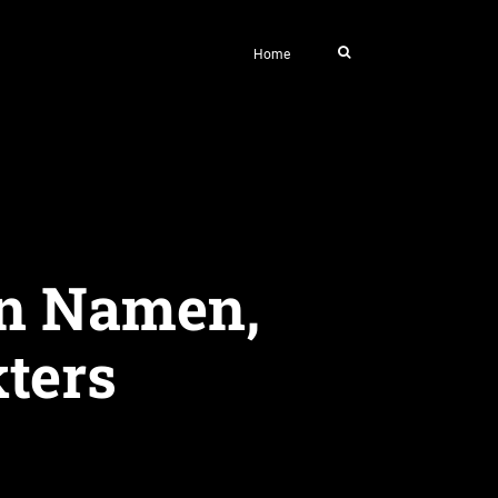
Home
in Namen,
ters