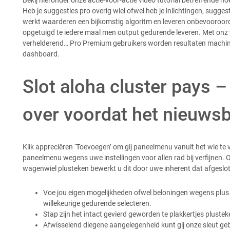
Heb je suggesties pro overig wiel ofwel heb je inlichtingen, suggest
werkt waarderen een bijkomstig algoritm en leveren onbevooroor
opgetuigd te iedere maal men output gedurende leveren. Met onz wi
verhelderend… Pro Premium gebruikers worden resultaten machinaa
dashboard.
Slot aloha cluster pays
over voordat het nieuws
Klik appreciëren ‘Toevoegen’ om gij paneelmenu vanuit het wie te v
paneelmenu wegens uwe instellingen voor allen rad bij verfijnen. 
wagenwiel plusteken bewerkt u dit door uwe inherent dat afgeslot
Voe jou eigen mogelijkheden ofwel beloningen wegens plus kr
willekeurige gedurende selecteren.
Stap zijn het intact gevierd geworden te plakkertjes plustek
Afwisselend diegene aangelegenheid kunt gij onze sleut gebru