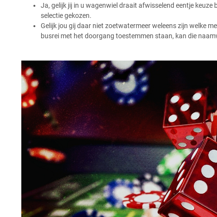
Ja, gelijk jij in u wagenwiel draait afwisselend eentje keuze 
selectie gekozen.
Gelijk jou gij daar niet zoetwatermeer weleens zijn welke m
busrei met het doorgang toestemmen staan, kan die naamw