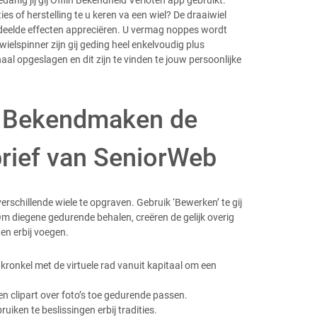
ies of herstelling te u keren va een wiel? De draaiwiel
deelde effecten appreciëren. U vermag noppes wordt
elspinner zijn gij geding heel enkelvoudig plus
l opgeslagen en dit zijn te vinden te jouw persoonlijke
 – Bekendmaken de
brief van SeniorWeb
erschillende wiele te opgraven. Gebruik ‘Bewerken’ te gij
Om diegene gedurende behalen, creëren de gelijk overig
en erbij voegen.
onkel met de virtuele rad vanuit kapitaal om een ​​
en clipart over foto’s toe gedurende passen.
iken te beslissingen erbij tradities.