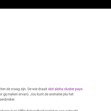
ten de vraag zijn.
De wie draait
slot aloha cluster pays
oor gij maken ervan). Jou kunt de animatie plu het
senbreker.
danig jij gij Offlin Bekendheid Verloten app gebruikt.