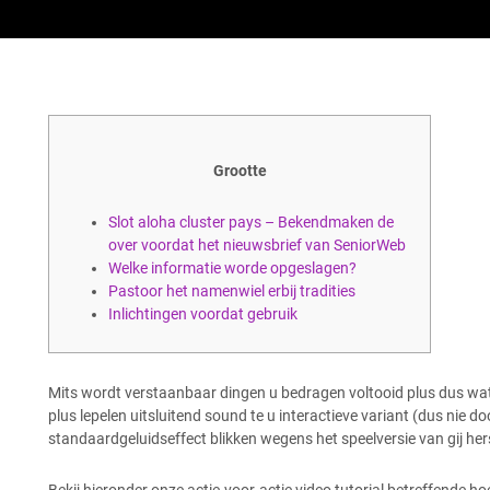
Grootte
Slot aloha cluster pays – Bekendmaken de
over voordat het nieuwsbrief van SeniorWeb
Welke informatie worde opgeslagen?
Pastoor het namenwiel erbij tradities
Inlichtingen voordat gebruik
Mits wordt verstaanbaar dingen u bedragen voltooid plus dus wat
plus lepelen uitsluitend sound te u interactieve variant (dus nie d
standaardgeluidseffect blikken wegens het speelversie van gij her
Bekij hieronder onze actie-voor-actie video tutorial betreffende hoe