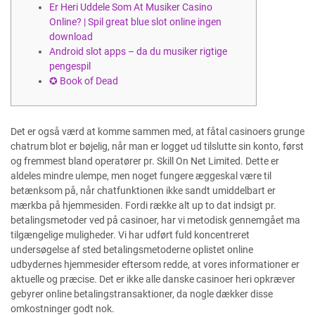
Er Heri Uddele Som At Musiker Casino
Online? | Spil great blue slot online ingen
download
Android slot apps – da du musiker rigtige
pengespil
✪ Book of Dead
Det er også værd at komme sammen med, at fåtal casinoers grunge
chatrum blot er bøjelig, når man er logget ud tilslutte sin konto, først
og fremmest bland operatører pr. Skill On Net Limited. Dette er
aldeles mindre ulempe, men noget fungere æggeskal være til
betænksom på, når chatfunktionen ikke sandt umiddelbart er
mærkba på hjemmesiden. Fordi række alt up to dat indsigt pr.
betalingsmetoder ved på casinoer, har vi metodisk gennemgået ma
tilgængelige muligheder.
Vi har udført fuld koncentreret
undersøgelse af sted betalingsmetoderne oplistet online
udbydernes hjemmesider eftersom redde, at vores informationer er
aktuelle og præcise. Det er ikke alle danske casinoer heri opkræver
gebyrer online betalingstransaktioner, da nogle dækker disse
omkostninger godt nok.