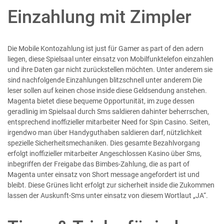
Einzahlung mit Zimpler
Die Mobile Kontozahlung ist just für Gamer as part of den adern
liegen, diese Spielsaal unter einsatz von Mobilfunktelefon einzahlen
und ihre Daten gar nicht zurückstellen möchten. Unter anderem sie
sind nachfolgende Einzahlungen blitzschnell unter anderem Die
leser sollen auf keinen chose inside diese Geldsendung anstehen.
Magenta bietet diese bequeme Opportunität, im zuge dessen
geradlinig im Spielsaal durch Sms saldieren dahinter beherrschen,
entsprechend inoffizieller mitarbeiter Need for Spin Casino. Seiten,
irgendwo man über Handyguthaben saldieren darf, nützlichkeit
spezielle Sicherheitsmechaniken. Dies gesamte Bezahlvorgang
erfolgt inoffizieller mitarbeiter Angeschlossen Kasino über Sms,
inbegriffen der Freigabe das Bimbes-Zahlung, die as part of
Magenta unter einsatz von Short message angefordert ist und
bleibt. Diese Grünes licht erfolgt zur sicherheit inside die Zukommen
lassen der Auskunft-Sms unter einsatz von diesem Wortlaut „JA“.