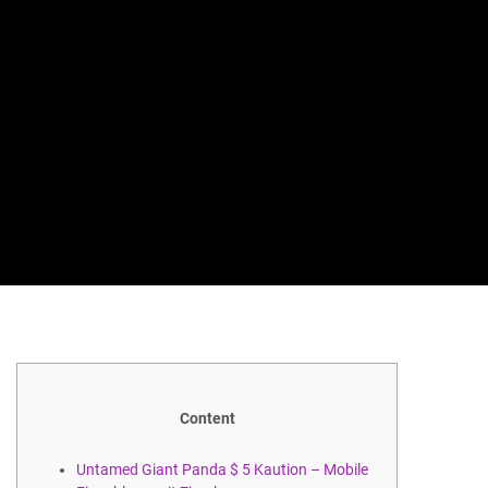
Content
Untamed Giant Panda $ 5 Kaution – Mobile