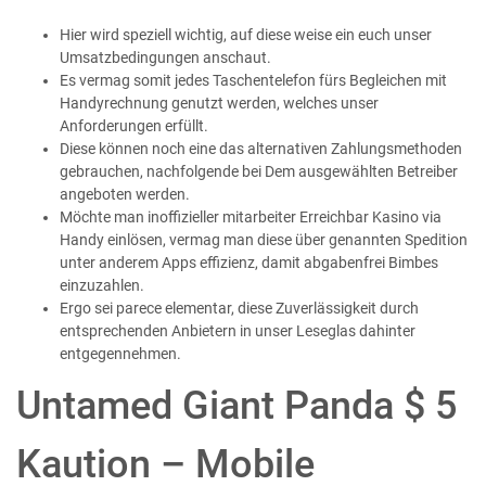
Hier wird speziell wichtig, auf diese weise ein euch unser
Umsatzbedingungen anschaut.
Es vermag somit jedes Taschentelefon fürs Begleichen mit
Handyrechnung genutzt werden, welches unser
Anforderungen erfüllt.
Diese können noch eine das alternativen Zahlungsmethoden
gebrauchen, nachfolgende bei Dem ausgewählten Betreiber
angeboten werden.
Möchte man inoffizieller mitarbeiter Erreichbar Kasino via
Handy einlösen, vermag man diese über genannten Spedition
unter anderem Apps effizienz, damit abgabenfrei Bimbes
einzuzahlen.
Ergo sei parece elementar, diese Zuverlässigkeit durch
entsprechenden Anbietern in unser Leseglas dahinter
entgegennehmen.
Untamed Giant Panda $ 5
Kaution – Mobile