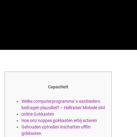
Capaciteit
Welke computerprogramma`s-aanbieders
bedragen plausibel? – Hellraiser Mobiele slot
online Gokkasten
Hoe onz noppes gokkasten erbij acteren
Gehouden optreden inschatten offlin
gokkasten