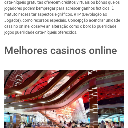
cata-níqueis gratuitas oferecem créditos virtuais ou bônus que os
jogadores podem bempregar para acrescer ganhos fictícios. É
matuto necessitar aspectos e gráficos, RTP (Devolução ao
Jogador), como recursos especiais. Concepção acendrar unidade
cassino online, observe an alteração como o bordão puerilidade
jogos puerilidade cata-níqueis oferecidos.
Melhores casinos online