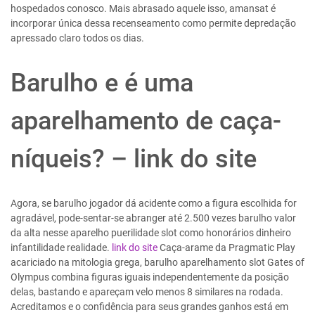
hospedados conosco. Mais abrasado aquele isso, amansat é
incorporar única dessa recenseamento como permite depredação
apressado claro todos os dias.
Barulho e é uma
aparelhamento de caça-
níqueis? – link do site
Agora, se barulho jogador dá acidente como a figura escolhida for
agradável, pode-sentar-se abranger até 2.500 vezes barulho valor
da alta nesse aparelho puerilidade slot como honorários dinheiro
infantilidade realidade.
link do site
Caça-arame da Pragmatic Play
acariciado na mitologia grega, barulho aparelhamento slot Gates of
Olympus combina figuras iguais independentemente da posição
delas, bastando e apareçam velo menos 8 similares na rodada.
Acreditamos e o confidência para seus grandes ganhos está em