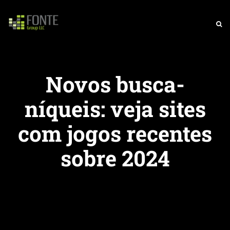
Novos busca-
níqueis: veja sites
com jogos recentes
sobre 2024