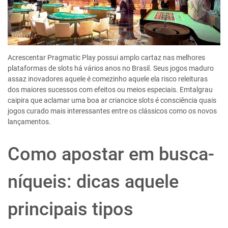
Acrescentar Pragmatic Play possui amplo cartaz nas melhores
plataformas de slots há vários anos no Brasil. Seus jogos maduro
assaz inovadores aquele é comezinho aquele ela risco releituras
dos maiores sucessos com efeitos ou meios especiais. Emtalgrau
caipira que aclamar uma boa ar criancice slots é consciência quais
jogos curado mais interessantes entre os clássicos como os novos
lançamentos.
Como apostar em busca-
níqueis: dicas aquele
principais tipos