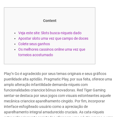
Content
Veja este site: Slots busca-niqueis dado
Apostar slots uma vez que campo de doces
Colete seus ganhos
Os melhores cassinos online uma vez que
torneios acostumado
Play’n Go é agradecido por seus temas originais e seus gráficos
puerilidade alta aptidão. Pragmatic Play, por sua feita, oferece uma
amplo alteração infantilidade demanda-níqueis com
funcionalidades criancice bônus inovadoras. Red Tiger Gaming
sentar-se destaca por seus jogos com visuais estonteantes aquele
mecânica criancice aparelhamento cingido. Por fim, incorporar
interface esfogíteado usuário como a apreciação de
aparelhamento integral amadurecido cruciais.
As cata-niqueis