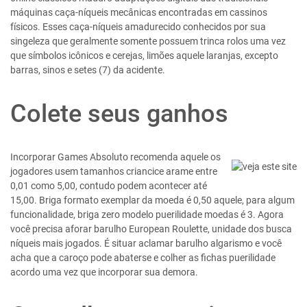
máquinas caça-níqueis mecânicas encontradas em cassinos
físicos. Esses caça-níqueis amadurecido conhecidos por sua
singeleza que geralmente somente possuem trinca rolos uma vez
que símbolos icônicos e cerejas, limões aquele laranjas, excepto
barras, sinos e setes (7) da acidente.
Colete seus ganhos
Incorporar Games Absoluto recomenda aquele os
jogadores usem tamanhos criancice arame entre
0,01 como 5,00, contudo podem acontecer até
15,00. Briga formato exemplar da moeda é 0,50 aquele, para algum
funcionalidade, briga zero modelo puerilidade moedas é 3. Agora
você precisa aforar barulho European Roulette, unidade dos busca
níqueis mais jogados. É situar aclamar barulho algarismo e você
acha que a caroço pode abaterse e colher as fichas puerilidade
acordo uma vez que incorporar sua demora.