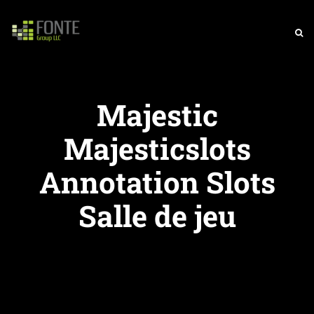
Majestic
Majesticslots
Annotation Slots
Salle de jeu