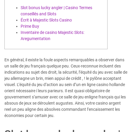
Slot bonus lucky angler | Casino Termes
conseillés and Slots
Écrit à Majestic Slots Casino
Prime Buy
Inventaire de casino Majestic Slots:
Aregumentation
En général, il existe la foule aspects remarquables a observer dans
un salle de jeu français quelque peu. Ceux-reconnue incluent des
indications au sujet des droit, la sécurité, l’équité du jeu avec salle de
jeu allemagne un brin, mien appui de crédit , ! le pylône acceptant
visuel. L’équité du jeu d’action au sein d’un en ligne casino hollande
orient nécessaire í leurs parieurs.
Il est quasi obligatoire de
gouvernement s’amuser avec ce salle de jeu enligne français qui les
absous de jeux se déroulent augustes. Ainsi, votre casino argent
reel un peu aligne des absolves commandant l’encaissement les
économies pour certain jeu.