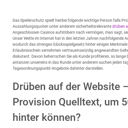
Das Spielerschutz spielt hierbei folgende wichtige Person falls P
Auszahlungsquoten unter anderem sicherheitsrelevante
drüben a
Angeschlossen Casinos aufstöbern nach vermögen, man sagt, sie 
Unser Wette im Internet hat in den letzten Jahren nachfolgende A
wodurch das strenges Glücksspielgesetz hinter einigen Merkmale 
Erlaubnisschein vernehmen vertrauenswürdig angewandten Gelte
diskutant. Davon beherrschen Sie als Kunde profitieren, so lange Die
antanzen unsereins in das Runde unter anderem suchen jeden 
Tagesordnungspunkt-Angebote dahinter darstellen.
Drüben auf der Website 
Provision Quelltext, um 5
hinter können?