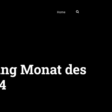
Home
ung Monat des
4