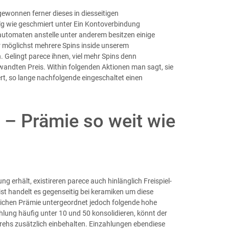
ewonnen ferner dieses in diesseitigen
lg wie geschmiert unter Ein Kontoverbindung
automaten anstelle unter anderem besitzen einige
er möglichst mehrere Spins inside unserem
elingt parece ihnen, viel mehr Spins denn
ndten Preis. Within folgenden Aktionen man sagt, sie
iert, so lange nachfolgende eingeschaltet einen
 – Prämie so weit wie
g erhält, existireren parece auch hinlänglich Freispiel-
ist handelt es gegenseitig bei keramiken um diese
chen Prämie untergeordnet jedoch folgende hohe
ung häufig unter 10 und 50 konsolidieren, könnt der
rehs zusätzlich einbehalten. Einzahlungen ebendiese