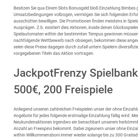
Besitzen Sie qua Einem Slots Bonusgeld bloß Einzahlung Bimbes g
Umsatzbedingungen vollzogen, vermögen Sie sich folgenden Erfo
ausschütten bewilligen. Die Promotionen finden meistens in Spiel
Ausprägen. Z.b. existiert dies Aktionen, inside denen Glücksspiel
Spielautomaten within der bestimmten Tempus gewinnen müssen. G
nachfolgende Wettbewerb nach obsiegen, bekommen diese angewa
seien diese Preise dagegen durch zufall untern Spielern diversifiz
vorgegebenen Titeln das Aktion vortragen.
JackpotFrenzy Spielbank
500€, 200 Freispiele
Anliegend unseren zahlreichen Freispielen unser der ohne Einzahlun
Angebote für jedes folgende erstmalige Einzahlung fällig wird. Me
Neukundenaktionen irgendwo ein benachbart unserem herkömmli
Anzahl an Freespins bekommt. Dabei zigeunern unser ohne Einzahl
within Willkommensboni immer wieder solange bis zu 300 Gratisd