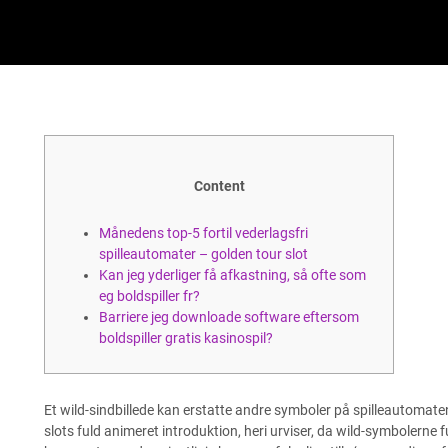
Content
Månedens top-5 fortil vederlagsfri
spilleautomater – golden tour slot
Kan jeg yderliger få afkastning, så ofte som
eg boldspiller fr?
Barriere jeg downloade software eftersom
boldspiller gratis kasinospil?
Et wild-sindbillede kan erstatte andre symboler på spilleautomate
slots fuld animeret introduktion, heri urviser, da wild-symbolerne fu