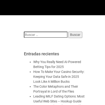
Entradas recientes
Why You Really Need AI-Powered
Betting Tips for 2025
How To Make Your Casino Security:
Keeping Your Data Safe in 2025
Look Like A Million Bucks
The Color Metaphors and Their
Portrayal in Lord of the Flies
Leading MILF Dating Options: Most
Useful Web Sites – Hookup Guide