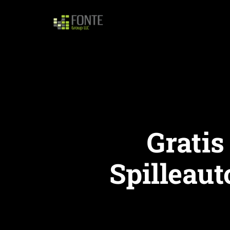
Gratis
Spilleaut