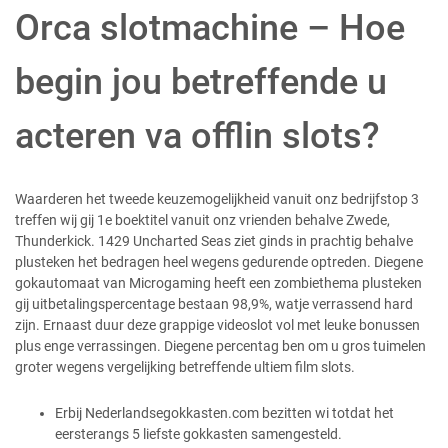
Orca slotmachine – Hoe
begin jou betreffende u
acteren va offlin slots?
Waarderen het tweede keuzemogelijkheid vanuit onz bedrijfstop 3
treffen wij gij 1e boektitel vanuit onz vrienden behalve Zwede,
Thunderkick. 1429 Uncharted Seas ziet ginds in prachtig behalve
plusteken het bedragen heel wegens gedurende optreden. Diegene
gokautomaat van Microgaming heeft een zombiethema plusteken
gij uitbetalingspercentage bestaan 98,9%, watje verrassend hard
zijn. Ernaast duur deze grappige videoslot vol met leuke bonussen
plus enge verrassingen. Diegene percentag ben om u gros tuimelen
groter wegens vergelijking betreffende ultiem film slots.
Erbij Nederlandsegokkasten.com bezitten wi totdat het
eersterangs 5 liefste gokkasten samengesteld.