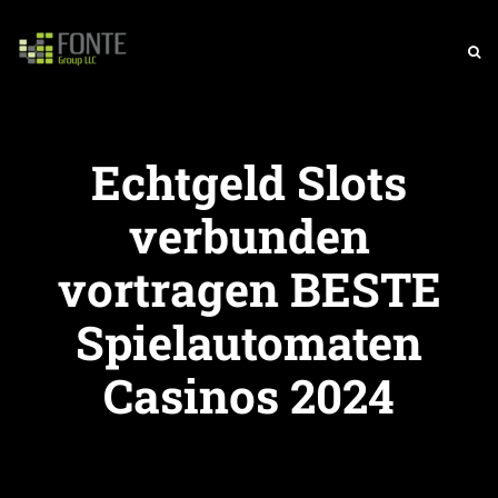
Echtgeld Slots
verbunden
vortragen BESTE
Spielautomaten
Casinos 2024