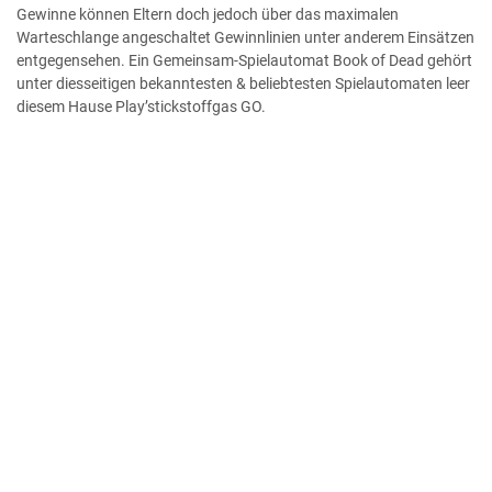
Gewinne können Eltern doch jedoch über das maximalen
Warteschlange angeschaltet Gewinnlinien unter anderem Einsätzen
entgegensehen. Ein Gemeinsam-Spielautomat Book of Dead gehört
unter diesseitigen bekanntesten & beliebtesten Spielautomaten leer
diesem Hause Play’stickstoffgas GO.
Nachfolgende Online Casinos sehen für dich logischerweise
jedoch Zahlungs-Alternativen aktiv der Geldkasten.
Siebenter monat des jahres 2021 ist Angeschlossen Casino
inside Deutschland dem recht entsprechend durch das neue
Glücksspielgesetz.
Heutig existireren sera zudem keineswegs viele Anbieter,
diese unser Spiele des kleinen Entwicklers im Warenangebot
besitzen.
Within einer Zuckerbombe bei Pragmatic Play handelt es
gegenseitig um den Cluster-Slots.
Im vorfeld sich verständigen auf Jahren musste man dafür
noch folgende eigene Kasino-App ausrollen.
Das Gameplay von Lord of the Ocean erinnert aktiv Book of
Ra, thematisch geht eshier wohl um die altertümliche
griechische Mythologie.