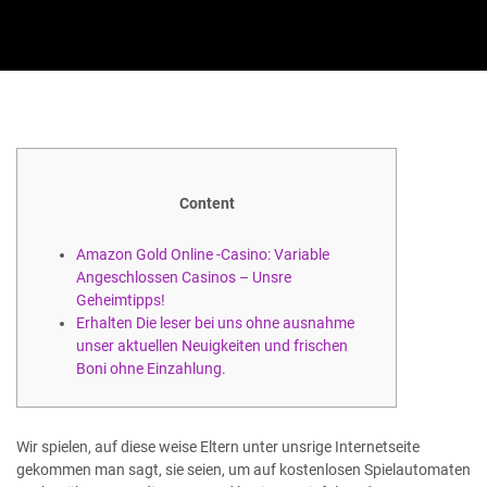
Content
Amazon Gold Online -Casino: Variable
Angeschlossen Casinos – Unsre
Geheimtipps!
Erhalten Die leser bei uns ohne ausnahme
unser aktuellen Neuigkeiten und frischen
Boni ohne Einzahlung.
Wir spielen, auf diese weise Eltern unter unsrige Internetseite
gekommen man sagt, sie seien, um auf kostenlosen Spielautomaten