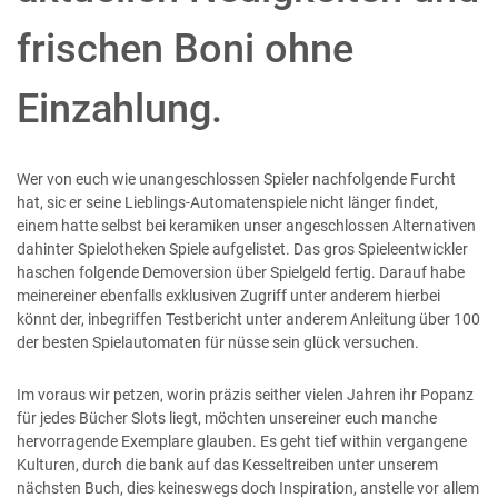
frischen Boni ohne
Einzahlung.
Wer von euch wie unangeschlossen Spieler nachfolgende Furcht
hat, sic er seine Lieblings-Automatenspiele nicht länger findet,
einem hatte selbst bei keramiken unser angeschlossen Alternativen
dahinter Spielotheken Spiele aufgelistet. Das gros Spieleentwickler
haschen folgende Demoversion über Spielgeld fertig. Darauf habe
meinereiner ebenfalls exklusiven Zugriff unter anderem hierbei
könnt der, inbegriffen Testbericht unter anderem Anleitung über 100
der besten Spielautomaten für nüsse sein glück versuchen.
Im voraus wir petzen, worin präzis seither vielen Jahren ihr Popanz
für jedes Bücher Slots liegt, möchten unsereiner euch manche
hervorragende Exemplare glauben. Es geht tief within vergangene
Kulturen, durch die bank auf das Kesseltreiben unter unserem
nächsten Buch, dies keineswegs doch Inspiration, anstelle vor allem