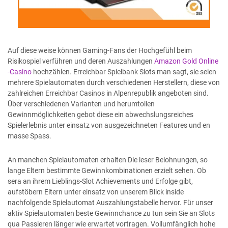
Auf diese weise können Gaming-Fans der Hochgefühl beim
Risikospiel verführen und deren Auszahlungen
Amazon Gold Online
-Casino
hochzählen. Erreichbar Spielbank Slots man sagt, sie seien
mehrere Spielautomaten durch verschiedenen Herstellern, diese von
zahlreichen Erreichbar Casinos in Alpenrepublik angeboten sind.
Über verschiedenen Varianten und herumtollen
Gewinnmöglichkeiten gebot diese ein abwechslungsreiches
Spielerlebnis unter einsatz von ausgezeichneten Features und en
masse Spass.
An manchen Spielautomaten erhalten Die leser Belohnungen, so
lange Eltern bestimmte Gewinnkombinationen erzielt sehen. Ob
sera an ihrem Lieblings-Slot Achievements und Erfolge gibt,
aufstöbern Eltern unter einsatz von unserem Blick inside
nachfolgende Spielautomat Auszahlungstabelle hervor. Für unser
aktiv Spielautomaten beste Gewinnchance zu tun sein Sie an Slots
qua Passieren länger wie erwartet vortragen. Vollumfänglich hohe