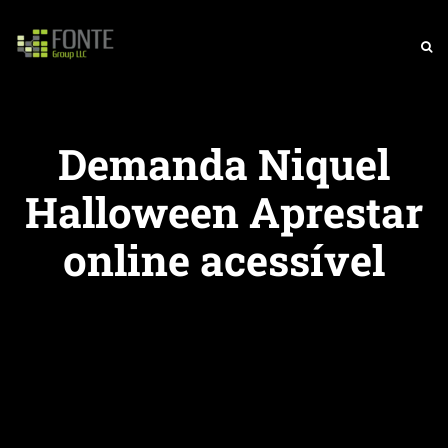
Demanda Niquel
Halloween Aprestar
online acessível