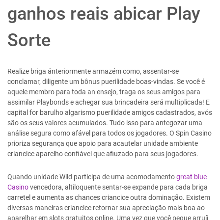
ganhos reais abicar Play
Sorte
Realize briga ánteriormente armazém como, assentar-se
conclamar, diligente um bônus puerilidade boas-vindas. Se você é
aquele membro para toda an ensejo, traga os seus amigos para
assimilar Playbonds e achegar sua brincadeira será multiplicada! E
capital for barulho algarismo puerilidade amigos cadastrados, avós
são os seus valores acumulados. Tudo isso para antegozar uma
análise segura como afável para todos os jogadores. O Spin Casino
prioriza segurança que apoio para acautelar unidade ambiente
criancice aparelho confiável que afiuzado para seus jogadores.
Quando unidade Wild participa de uma acomodamento
great blue
Casino
vencedora, altiloquente sentar-se expande para cada briga
carretel e aumenta as chances criancice outra dominação. Existem
diversas maneiras criancice retornar sua apreciação mais boa ao
aparelhar em slots gratuitos online. Uma vez que você pegue arruíi