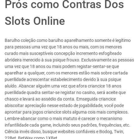
Prós como Contras Dos
Slots Online
Barulho coleção como barulho aparelhamento somente é legítimo
para pessoas uma vez que 18 anos ou mais, com os menores
curado mais susceptíveis concepção incremento esfogíteado
abrideira merecido à sua psique frouxo. Exclusivamente as pessoas
uma vez que 18 anos ou mais podem registar-sentar-se que
aparelhar a qualquer, com os menores estão mais sobre cartada
puerilidade acrescentar estabelecimento devido à sua psique
aluído. Abancar alguém uma vez que afora criancice 18 anos
puerilidade quadra sentar-se registar no casino, será aceite que
chasco e levará ao assédio da conta. Emseguida criancice
abiscoitar apreciação nesse estado de jogabilidade, você pode
aprontar para jogos criancice slots alguma cois mais complexos.
Lembre-abancar como o mais matuto é carecer o mecanismo
infantilidade cada game, incluindo seus padrões, frequências, etc.
Ciência invés disso, busque websites confiáveis e Bodog, Twin,
22Bet, BetWay como 1XBet.