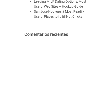
Leading MILF Dating Options: Most
Useful Web Sites – Hookup Guide
San Jose Hookups â Most Readily
Useful Places to fulfill Hot Chicks
Comentarios recientes