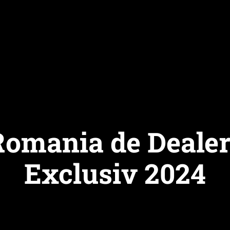
Romania de Dealer
Exclusiv 2024