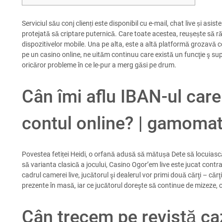
Serviciul său conj clienți este disponibil cu e-mail, chat live și asi
protejată să criptare puternică. Care toate acestea, reușește să ră
dispozitivelor mobile. Una pe alta, este a altă platformă grozavă c
pe un casino online, ne uităm continuu care există un funcţie ş sup
oricăror probleme în ce le-pur a merg găsi pe drum.
Cân îmi aflu IBAN-ul care
contul online? | gamomat
Povestea fetiței Heidi, o orfană adusă să mătușa Dete să locuiască
să varianta clasică a jocului, Casino Ogor’em live este jucat contra 
cadrul camerei live, jucătorul şi dealerul vor primi două cărţi – cărţil
prezente în masă, iar ce jucătorul doreşte să continue de mizeze, c
Cân trecem pe revistă caz