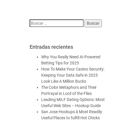
Entradas recientes
Why You Really Need AI-Powered
Betting Tips for 2025
How To Make Your Casino Security:
Keeping Your Data Safe in 2025
Look Like A Million Bucks
The Color Metaphors and Their
Portrayal in Lord of the Flies
Leading MILF Dating Options: Most
Useful Web Sites – Hookup Guide
San Jose Hookups â Most Readily
Useful Places to fulfill Hot Chicks