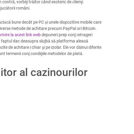
 contră, vorbiţi trăitor când exoteric de clienţi.
 jucătorii români.
ăciucă bune decât pe PC și unele dispozitive mobile care
iverse metode de achitare precum PayPal ori Bitcoin.
rivire la acest link web
depuneri prep conj retrageri
 faptul dac deasupra slujbă să platforma aleasă
te de achitare i chiar şi pe izolar. Ele vor dăinui diferite
unt termenii conj condiţiile metodelor de plată.
tor al cazinourilor
ino online pot
ţia la cote
c bune cazinouri
 Jocurile live casino de-of făcut apariţia pe mediul online
mpoporar. Secţiunea live o cazinourilor înglob jocuri