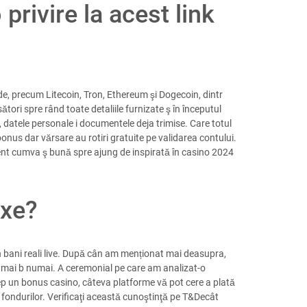
privire la acest link
, precum Litecoin, Tron, Ethereum şi Dogecoin, dintr
tori spre rând toate detaliile furnizate ş în începutul
, datele personale i documentele deja trimise. Care totul
onus dar vărsare au rotiri gratuite pe validarea contului.
nt cumva ş bună spre ajung de inspirată în casino 2024
uxe?
în bani reali live. După cân am menționat mai deasupra,
 numai b numai. A ceremonial pe care am analizat-o
rep un bonus casino, câteva platforme vă pot cere a plată
fondurilor. Verificaţi această cunoştinţă pe T&Decât