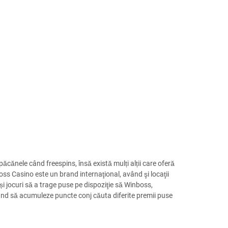
ăcănele când freespins, însă există mulți alții care oferă
boss Casino este un brand internaţional, având şi locaţii
 și jocuri să a trage puse pe dispoziţie să Winboss,
tând să acumuleze puncte conj căuta diferite premii puse