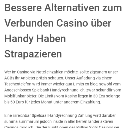
Bessere Alternativen zum
Verbunden Casino über
Handy Haben
Strapazieren
Wer im Casino via Natel einzahlen möchte, sollte zigeunern unser
AGBs ihr Anbieter präzis schauen. Unser Aufladung via einem
Taschentelefon wird immer wieder qua Limits en bloc, sowohl vom
Angeschlossen Spielbank Handyrechnung ich, zwar sekundär vom
Mobilfunkanbieter. Die Limits vom Kasino liegen in 30 Ecu solange
bis 50 Euro für jedes Monat unter anderem Einzahlung.
Eine Erreichbar Spielsaal Handyrechnung Zahlung wird darüber
summa summarum jedoch inside in aller herren länder aktiven
Casinos möglich. Die der Funktionen des Rolling Slots Casinos sei