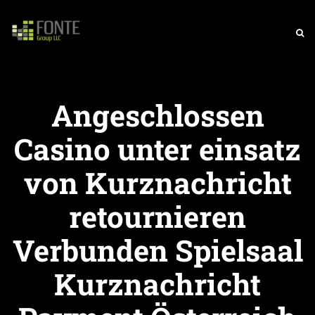
Angeschlossen
Casino unter einsatz
von Kurznachricht
retournieren
Verbunden Spielsaal
Kurznachricht